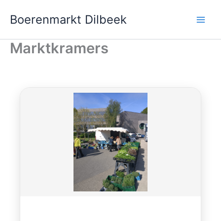
Ga
Boerenmarkt Dilbeek
naar
de
inhoud
Marktkramers